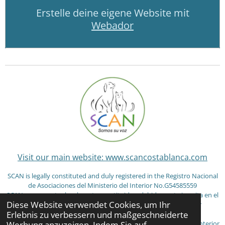
Erstelle deine eigene Website mit
Webador
Visit our main website: www.scancostablanca.com
SCAN is legally constituted and duly registered in the Registro Nacional
de Asociaciones del Ministerio del Interior No.G54585559
SCAN se encuentra legalmente constituida y debidamente inscrita en el
Diese Website verwendet Cookies, um Ihr
Registro Nacional de Asociaciones del Ministerio del Interior
Erlebnis zu verbessern und maßgeschneiderte
No.G54585559
Werbung anzuzeigen. Indem Sie auf
SCAN ist im Registro Nacional de Asociaciones del Ministerio del Interior