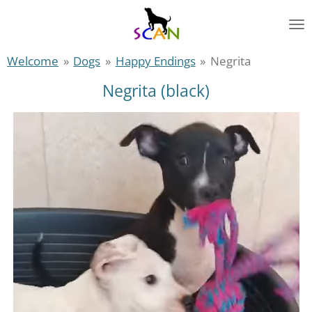
Zum
Hauptinhalt
springen
Welcome
»
Dogs
»
Happy Endings
»
Negrita
Negrita (black)