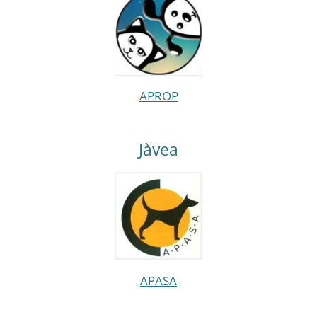
APROP
Jàvea
APASA