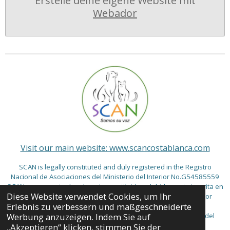
Erstelle deine eigene Website mit
Webador
Visit our main website: www.scancostablanca.com
SCAN is legally constituted and duly registered in the Registro
Nacional de Asociaciones del Ministerio del Interior No.G54585559
SCAN se encuentra legalmente constituida y debidamente inscrita en
Diese Website verwendet Cookies, um Ihr
el Registro Nacional de Asociaciones del Ministerio del Interior
Erlebnis zu verbessern und maßgeschneiderte
No.G54585559
Werbung anzuzeigen. Indem Sie auf
SCAN ist im Registro Nacional de Asociaciones del Ministerio del
Interior unter der Nummer G54585559 eingetragen
„Akzeptieren“ klicken, stimmen Sie der