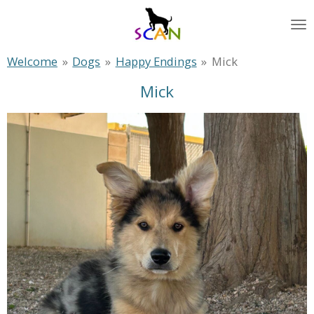
Zum
Hauptinhalt
springen
Welcome
»
Dogs
»
Happy Endings
»
Mick
Mick